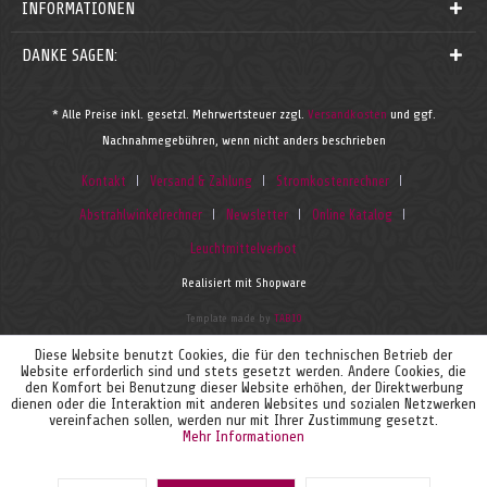
INFORMATIONEN
DANKE SAGEN:
* Alle Preise inkl. gesetzl. Mehrwertsteuer zzgl.
Versandkosten
und ggf.
Nachnahmegebühren, wenn nicht anders beschrieben
Kontakt
Versand & Zahlung
Stromkostenrechner
Abstrahlwinkelrechner
Newsletter
Online Katalog
Leuchtmittelverbot
Realisiert mit Shopware
Template made by
TAB10
Diese Website benutzt Cookies, die für den technischen Betrieb der
Website erforderlich sind und stets gesetzt werden. Andere Cookies, die
den Komfort bei Benutzung dieser Website erhöhen, der Direktwerbung
dienen oder die Interaktion mit anderen Websites und sozialen Netzwerken
vereinfachen sollen, werden nur mit Ihrer Zustimmung gesetzt.
Mehr Informationen