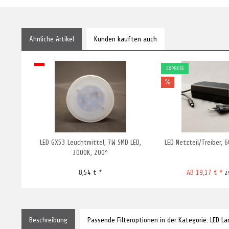
Ähnliche Artikel
Kunden kauften auch
EXPRESS
LED GX53 Leuchtmittel, 7W SMD LED,
LED Netzteil/Treiber, 
3000K, 200°
8,54 € *
AB 19,17 € *
2
Beschreibung
Passende Filteroptionen in der Kategorie: LED L