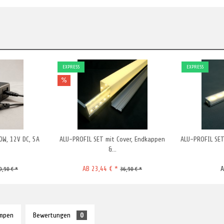
EXPRESS
EXPRESS
60W, 12V DC, 5A
ALU-PROFIL SET mit Cover, Endkappen
ALU-PROFIL SET 
&...
AB 23,44 € *
A
9,90 € *
36,90 € *
ampen
Bewertungen
0