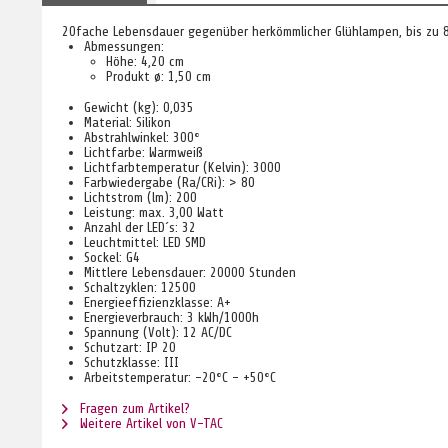
20fache Lebensdauer gegenüber herkömmlicher Glühlampen, bis zu 8
Abmessungen:
Höhe: 4,20 cm
Produkt ø: 1,50 cm
Gewicht (kg): 0,035
Material: Silikon
Abstrahlwinkel: 300°
Lichtfarbe: Warmweiß
Lichtfarbtemperatur (Kelvin): 3000
Farbwiedergabe (Ra/CRi): > 80
Lichtstrom (lm): 200
Leistung: max. 3,00 Watt
Anzahl der LED´s: 32
Leuchtmittel: LED SMD
Sockel: G4
Mittlere Lebensdauer: 20000 Stunden
Schaltzyklen: 12500
Energieeffizienzklasse: A+
Energieverbrauch: 3 kWh/1000h
Spannung (Volt): 12 AC/DC
Schutzart: IP 20
Schutzklasse: III
Arbeitstemperatur: -20°C - +50°C
Fragen zum Artikel?
Weitere Artikel von V-TAC