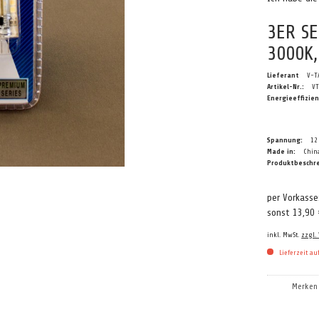
3ER SE
3000K,
Lieferant
V-T
Artikel-Nr.:
V
Energieeffizien
Spannung:
12
Made in:
Chin
Produktbeschr
per Vorkass
sonst 13,90
inkl. MwSt.
zzgl.
Lieferzeit au
Merken