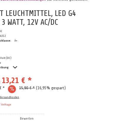
T LEUCHTMITTEL, LED G4
 3 WATT, 12V AC/DC
AC
T4312
zklasse:
A+
 Volt (DC)
a
eibung
13,21 € *
e:
 € *
15,90 € *
(16,95% gespart)
 Versandkosten
f Anfrage
Bewerten