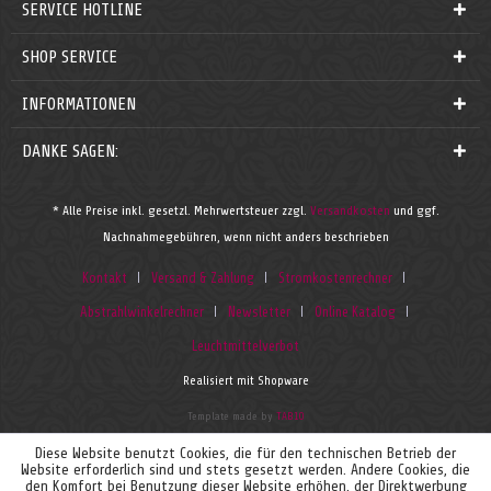
SERVICE HOTLINE
SHOP SERVICE
INFORMATIONEN
DANKE SAGEN:
* Alle Preise inkl. gesetzl. Mehrwertsteuer zzgl.
Versandkosten
und ggf.
Nachnahmegebühren, wenn nicht anders beschrieben
Kontakt
Versand & Zahlung
Stromkostenrechner
Abstrahlwinkelrechner
Newsletter
Online Katalog
Leuchtmittelverbot
Realisiert mit Shopware
Template made by
TAB10
Diese Website benutzt Cookies, die für den technischen Betrieb der
Website erforderlich sind und stets gesetzt werden. Andere Cookies, die
den Komfort bei Benutzung dieser Website erhöhen, der Direktwerbung