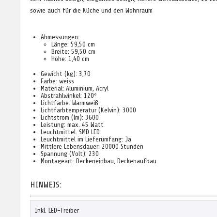
sowie auch für die Küche und den Wohnraum
Abmessungen:
Länge: 59,50 cm
Breite: 59,50 cm
Höhe: 1,40 cm
Gewicht (kg): 3,70
Farbe: weiss
Material: Aluminium, Acryl
Abstrahlwinkel: 120°
Lichtfarbe: Warmweiß
Lichtfarbtemperatur (Kelvin): 3000
Lichtstrom (lm): 3600
Leistung: max. 45 Watt
Leuchtmittel: SMD LED
Leuchtmittel im Lieferumfang: Ja
Mittlere Lebensdauer: 20000 Stunden
Spannung (Volt): 230
Montageart: Deckeneinbau, Deckenaufbau
HINWEIS:
Inkl. LED-Treiber