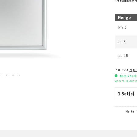
Produktbeschr
Menge
bis
4
ab
5
ab
10
inkl. MwSt.
zzgl.
Noch 5 Set(
weitere im Ausse
Merken