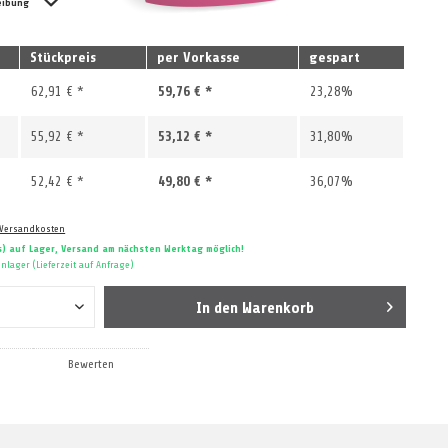
eibung
Stückpreis
per Vorkasse
gespart
62,91 € *
59,76 € *
23,28%
55,92 € *
53,12 € *
31,80%
52,42 € *
49,80 € *
36,07%
 Versandkosten
s) auf Lager, Versand am nächsten Werktag möglich!
nlager (Lieferzeit auf Anfrage)
In den
Warenkorb
Bewerten