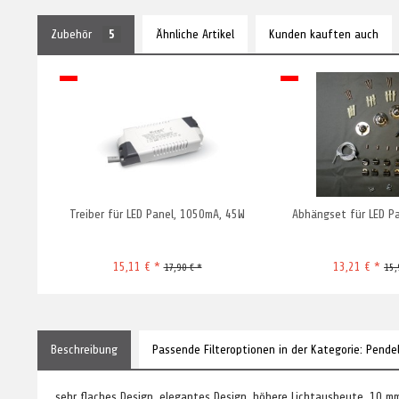
Zubehör
5
Ähnliche Artikel
Kunden kauften auch
Treiber für LED Panel, 1050mA, 45W
Abhängset für LED P
15,11 € *
13,21 € *
17,90 € *
15,
Beschreibung
Passende Filteroptionen in der Kategorie: Pende
sehr flaches Design, elegantes Design, höhere Lichtausbeute, 10 mm 