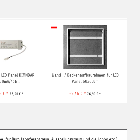
r LED Panel DIMMBAR
Wand- / Deckenaufbaurahmen für LED
50mA/45W...
Panel 60x60cm
6 € *
65,46 € *
53,90 € *
76,90 € *
ebe, für Büro (Konferenzraum, Ausstellungsraum und die Lobby etc.)