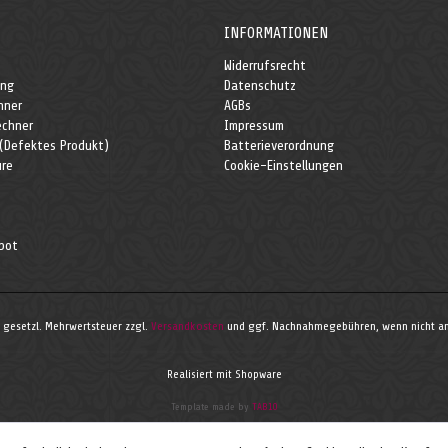
INFORMATIONEN
Widerrufsrecht
ung
Datenschutz
hner
AGBs
echner
Impressum
 (Defektes Produkt)
Batterieverordnung
re
Cookie-Einstellungen
bot
l. gesetzl. Mehrwertsteuer zzgl.
Versandkosten
und ggf. Nachnahmegebühren, wenn nicht an
Realisiert mit Shopware
Template made by
TAB10