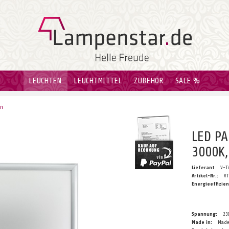
LEUCHTEN
LEUCHTMITTEL
ZUBEHÖR
SALE %
en
LED PA
3000K,
Lieferant
V-T
Artikel-Nr.:
V
Energieeffizien
Spannung:
23
Made in:
Made