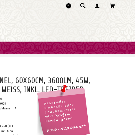
0,00 € *
NEL, 60X60CM, 3600LM, 45W,
 WEISS, INKL. LED-TREIBER
AC
T6028
zklasse:
A
0 Volt (AC)
 in: China