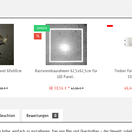
EXPRESS
anel 60x60cm
Rastereinbaurahmen 62,5x62,5cm für
Treiber fü
LED Panel...
10
AB 30,56 € *
46,4
90 € *
47,90 € *
lleuchten
Bewertungen
0
höhe, einfach zu installieren, frei von Blei und Quecksilber - der Umwelt zuli